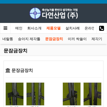
메인
회사소개
제품모델
설치사례
온라인문의
 미네랄통
송아지 제각틀
문잠금장치
이끼 싹쓸이
제각기
문잠금장치
문장금장치