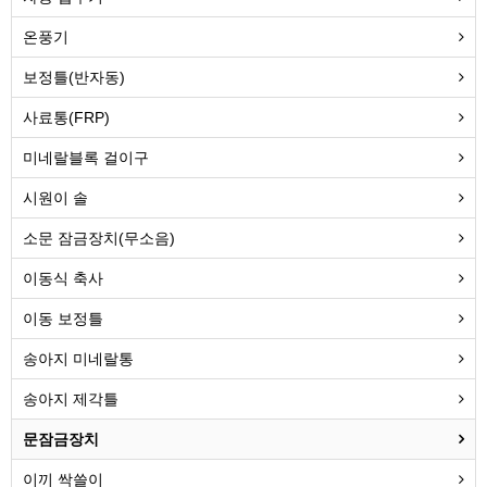
온풍기
보정틀(반자동)
사료통(FRP)
미네랄블록 걸이구
시원이 솔
소문 잠금장치(무소음)
이동식 축사
이동 보정틀
송아지 미네랄통
송아지 제각틀
문잠금장치
이끼 싹쓸이