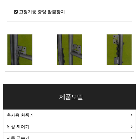
고정기둥 중앙 잠금장치
제품모델
축사용 환풍기
위상 제어기
자동 급수기